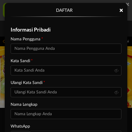
×
OLX88 Aplikasi Mobile
×
DAFTAR
UNDUH
Jangan tampilkan lagi hari ini
Informasi Pribadi
Nama Pengguna
Pemeliharaan Terjadwal: PP Virtual Sports pada 30-Jun-2026 dari 14.59.59 sampai 
Kata Sandi
Ulangi Kata Sandi
Nama Lengkap
JACKPOT
PLAY
WhatsApp