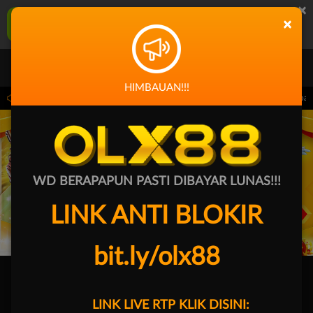
×
OLX88 Aplikasi Mobile
×
UNDUH
Jangan tampilkan lagi hari ini
HIMBAUAN!!!
Pemeliharaan Terjadwal: PP Virtual Sports pada 30-Jun-2026 dari 14.59.59 sampai
WD BERAPAPUN PASTI DIBAYAR LUNAS!!!
LINK ANTI BLOKIR
bit.ly/olx88
JACKPOT
PLAY
LINK LIVE RTP KLIK DISINI: