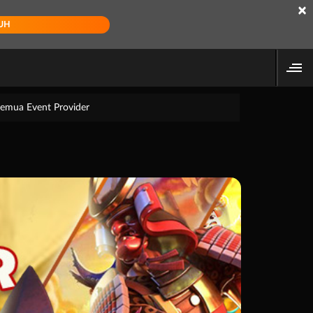
×
UH
emua Event Provider