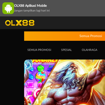
OLX88 Aplikasi Mobile
Jangan tampilkan lagi hari ini
Semua Promosi
SEMUA PROMOSI
SPESIAL
OLAHRAGA