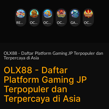
RED PACKET FISHING
OCEAN KING 2
OCEAN PROJECT
OCEAN KING 3
GALAXY WAR
OCEAN KING 4
OLX88 - Daftar Platform Gaming JP Terpopuler dan
Terpercaya di Asia
OLX88 - Daftar
Platform Gaming JP
Terpopuler dan
Terpercaya di Asia