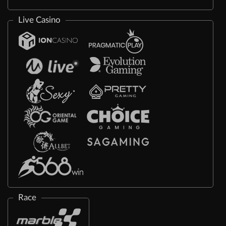
Live Casino
Race