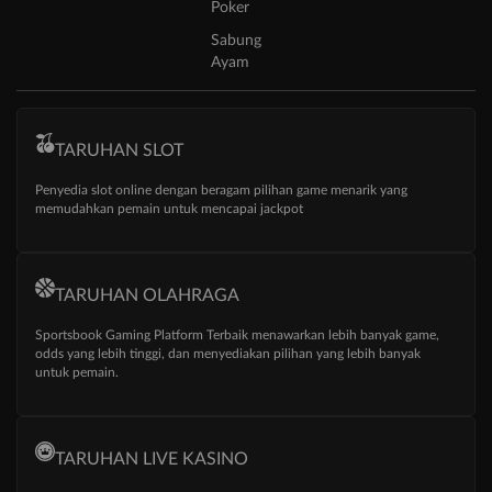
Poker
Sabung
Ayam
TARUHAN SLOT
Penyedia slot online dengan beragam pilihan game menarik yang
memudahkan pemain untuk mencapai jackpot
TARUHAN OLAHRAGA
Sportsbook Gaming Platform Terbaik menawarkan lebih banyak game,
odds yang lebih tinggi, dan menyediakan pilihan yang lebih banyak
untuk pemain.
TARUHAN LIVE KASINO