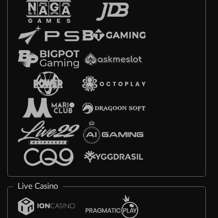
Live Casino