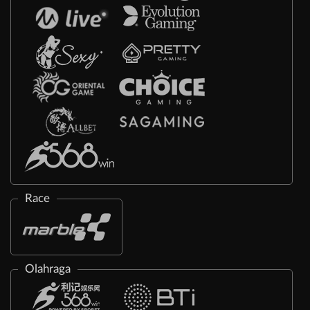
Race
Olahraga