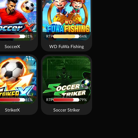
81%
RTP
84%
SoccerX
WD FuWa Fishing
81%
RTP
79%
StrikerX
Soccer Striker