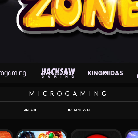
MICROGAMING
ARCADE
INSTANT WIN