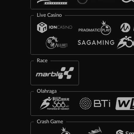
Live Casino
Race
Olahraga
Crash Game