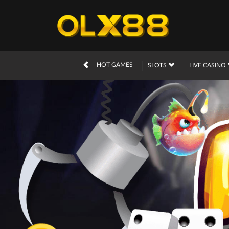
HOT GAMES
SLOTS
LIVE CASINO