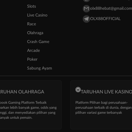
Slots
olx88hebat@gmail.co
Live Casino
OLX88OFFICIAL
Race
Olahraga
Crash Game
Arcade
Poker
Sabung Ayam
ARUHAN OLAHRAGA
TARUHAN LIVE KASIN
book Gaming Platform Terbaik
Platform Pilihan bagi perusahaan-
rkan lebih banyak game, odds yang
perusahaan terbaik di dunia, dengan
tinggi, dan menyediakan pilihan yang
pilihan variasi game terbanyak
banyak untuk pemain.