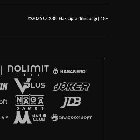
©2026 OLX88. Hak cipta dilindungi | 18+