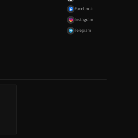
m
Facebook
Instagram
Telegram
O