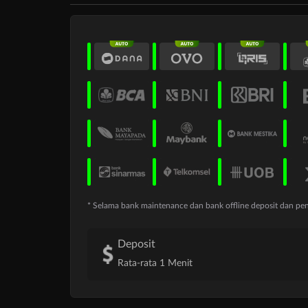
* Selama bank maintenance dan bank offline deposit dan pen
Deposit
Rata-rata 1 Menit