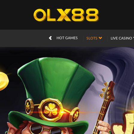
HOT GAMES
SLOTS
LIVE CASINO