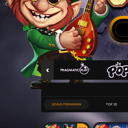
SEMUA PERMAINAN
TOP 20