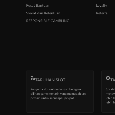
Pusat Bantuan
Loyalty
Syarat dan Ketentuan
Referral
RESPONSIBLE GAMBLING
TARUHAN SLOT
T
Penyedia slot online dengan beragam
Sports
pilihan game menarik yang memudahkan
menawa
pemain untuk mencapai jackpot
lebih 
lebih 