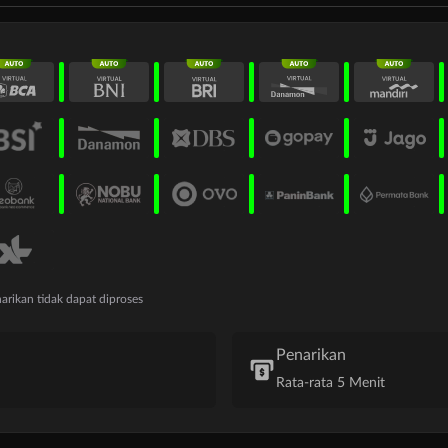
arikan tidak dapat diproses
Penarikan
Rata-rata 5 Menit