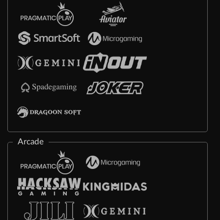
Arcade