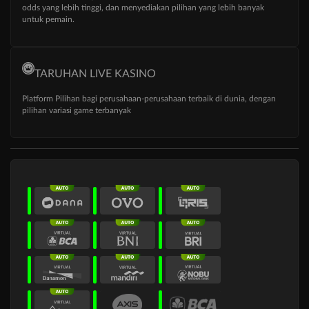
odds yang lebih tinggi, dan menyediakan pilihan yang lebih banyak
untuk pemain.
TARUHAN LIVE KASINO
Platform Pilihan bagi perusahaan-perusahaan terbaik di dunia, dengan
pilihan variasi game terbanyak