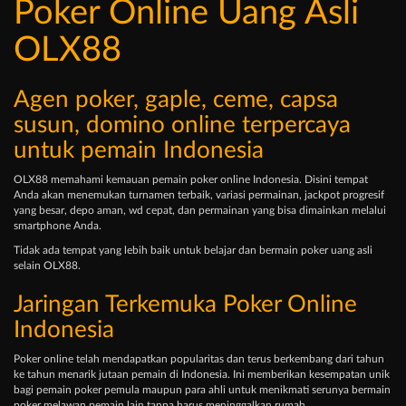
Poker Online Uang Asli
OLX88
Agen poker, gaple, ceme, capsa
susun, domino online terpercaya
untuk pemain Indonesia
OLX88 memahami kemauan pemain poker online Indonesia. Disini tempat
Anda akan menemukan turnamen terbaik, variasi permainan, jackpot progresif
yang besar, depo aman, wd cepat, dan permainan yang bisa dimainkan melalui
smartphone Anda.
Tidak ada tempat yang lebih baik untuk belajar dan bermain poker uang asli
selain OLX88.
Jaringan Terkemuka Poker Online
Indonesia
Poker online telah mendapatkan popularitas dan terus berkembang dari tahun
ke tahun menarik jutaan pemain di Indonesia. Ini memberikan kesempatan unik
bagi pemain poker pemula maupun para ahli untuk menikmati serunya bermain
poker melawan pemain lain tanpa harus meninggalkan rumah.