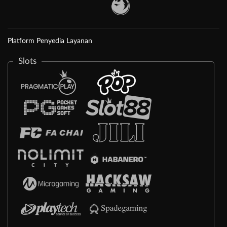
Platform Penyedia Layanan
Slots