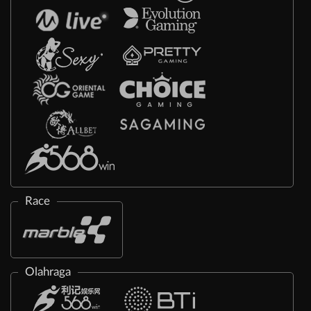
Race
Olahraga