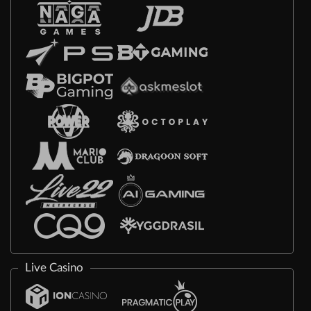
Live Casino