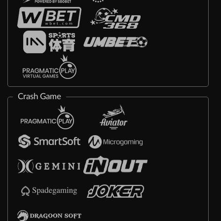
Crash Game