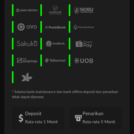
* Selama bank maintenance dan bank offline deposit dan penarikan
tidak dapat diproses
Deposit
Penarikan
Rata-rata 1 Menit
Rata-rata 5 Menit