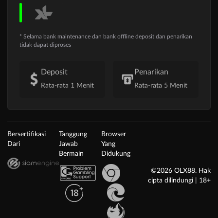
* Selama bank maintenance dan bank offline deposit dan penarikan
tidak dapat diproses
Deposit
Penarikan
Rata-rata 1 Menit
Rata-rata 5 Menit
Bersertifikasi
Tanggung
Browser
Dari
Jawab
Yang
Bermain
Didukung
©2026 OLX88. Hak
cipta dilindungi | 18+