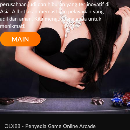
perusahaan judi dan hiburan yang ter inovatif di
Asia. Allbet akan memastikan pelayanan yang
adil dan aman. Kita mengundang anda untuk
menikmati!
MAIN
OLX88 - Penyedia Game Online Arcade