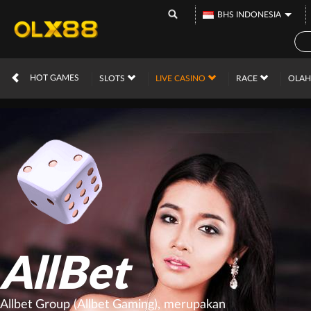
BHS INDONESIA
HOT GAMES
SLOTS
LIVE CASINO
RACE
OLA
AllBet
Allbet Group (Allbet Gaming), merupakan