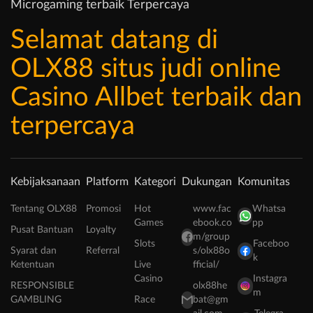
Microgaming terbaik Terpercaya
Selamat datang di
OLX88 situs judi online
Casino Allbet terbaik dan
terpercaya
Kebijaksanaan
Platform
Kategori
Dukungan
Komunitas
Tentang OLX88
Promosi
Hot
www.fac
Whatsa
Games
ebook.co
pp
Pusat Bantuan
Loyalty
m/group
Slots
Faceboo
Syarat dan
Referral
s/olx88o
k
Ketentuan
Live
fficial/
Casino
Instagra
RESPONSIBLE
olx88he
m
GAMBLING
Race
bat@gm