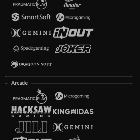
Arcade