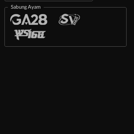
Sabung Ayam