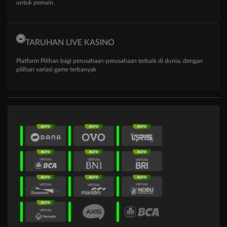
untuk pemain.
TARUHAN LIVE KASINO
Platform Pilihan bagi perusahaan-perusahaan terbaik di dunia, dengan
pilihan variasi game terbanyak