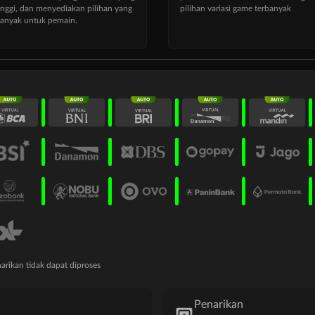
tinggi, dan menyediakan pilihan yang
pilihan variasi game terbanyak
banyak untuk pemain.
arikan tidak dapat diproses
Penarikan