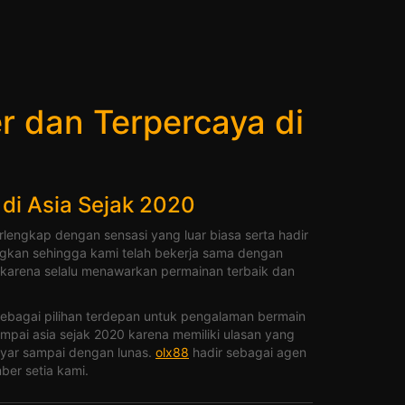
r dan Terpercaya di
di Asia Sejak 2020
lengkap dengan sensasi yang luar biasa serta hadir
gkan sehingga kami telah bekerja sama dengan
a karena selalu menawarkan permainan terbaik dan
ebagai pilihan terdepan untuk pengalaman bermain
mpai asia sejak 2020 karena memiliki ulasan yang
bayar sampai dengan lunas.
olx88
hadir sebagai agen
ber setia kami.