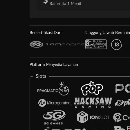
Rata-rata 1 Menit
Bersertifikasi Dari
Tanggung Jawab Bermain
Platform Penyedia Layanan
Slots