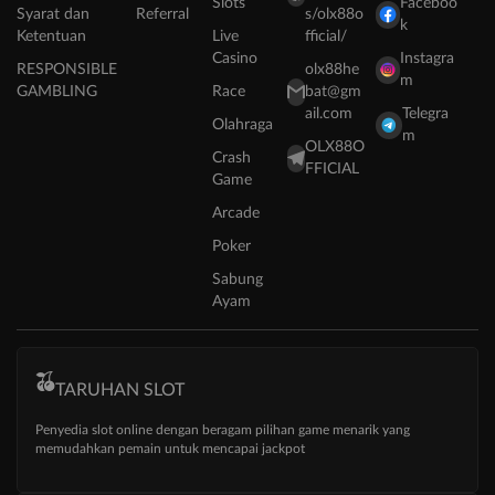
Slots
Faceboo
Syarat dan
Referral
s/olx88o
k
Ketentuan
Live
fficial/
Casino
Instagra
RESPONSIBLE
olx88he
m
GAMBLING
Race
bat@gm
ail.com
Telegra
Olahraga
m
OLX88O
Crash
FFICIAL
Game
Arcade
Poker
Sabung
Ayam
TARUHAN SLOT
Penyedia slot online dengan beragam pilihan game menarik yang
memudahkan pemain untuk mencapai jackpot