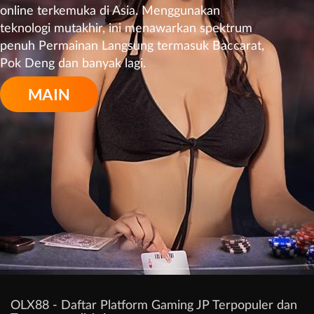
online terkemuka di Asia. Menggunakan
teknologi mutakhir, ini menawarkan spektrum
penuh Permainan Langsung termasuk Baccarat,
Pok Deng dan banyak lagi.
MAIN
OLX88 - Daftar Platform Gaming JP Terpopuler dan