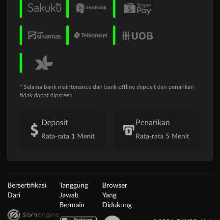
* Selama bank maintenance dan bank offline deposit dan penarikan
tidak dapat diproses
Deposit
Penarikan
Rata-rata 1 Menit
Rata-rata 5 Menit
Bersertifikasi
Tanggung
Browser
Dari
Jawab
Yang
Bermain
Didukung