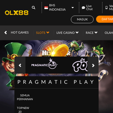
BHS
Live
Ve
Chat
Mo
INDONESIA
DAFTA
MASUK
IDR
12,670,618,
HOT GAMES
SLOTS
LIVE CASINO
RACE
OLA
PRAGMATIC PLAY
SEMUA
PERMAINAN
TOP
NEW
20