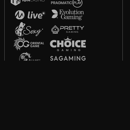
Race
Olahraga