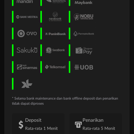
* Selama bank maintenance dan bank offline deposit dan penarikan
tidak dapat diproses
Deposit
Penarikan
Rata-rata 1 Menit
Rata-rata 5 Menit